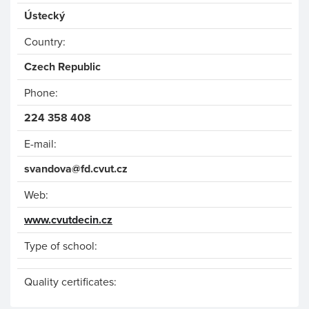
Ústecký
Country:
Czech Republic
Phone:
224 358 408
E-mail:
svandova@fd.cvut.cz
Web:
www.cvutdecin.cz
Type of school:
Quality certificates: