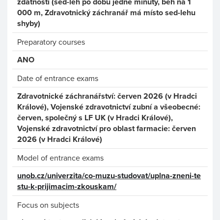
zdatnosti (sed-leh po dobu jedné minuty, běh na 1
000 m, Zdravotnický záchranář má místo sed-lehu
shyby)
Preparatory courses
ANO
Date of entrance exams
Zdravotnické záchranářství: červen 2026 (v Hradci
Králové), Vojenské zdravotnictví zubní a všeobecné:
červen, společný s LF UK (v Hradci Králové),
Vojenské zdravotnictví pro oblast farmacie: červen
2026 (v Hradci Králové)
Model of entrance exams
unob.cz/univerzita/co-muzu-studovat/uplna-zneni-te
stu-k-prijimacim-zkouskam/
Focus on subjects