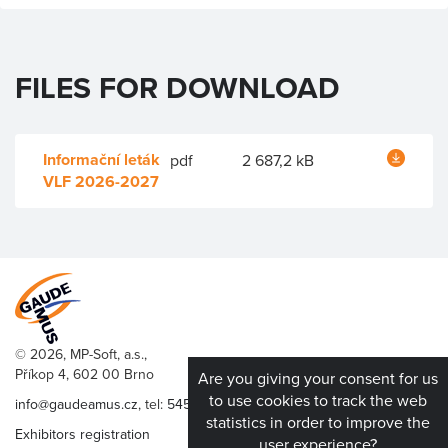
FILES FOR DOWNLOAD
Informační leták
pdf
2 687,2 kB
VLF 2026-2027
© 2026, MP-Soft, a.s.,
Příkop 4, 602 00 Brno
Are you giving your consent for us
to use cookies to track the web
info@gaudeamus.cz
, tel:
545 176 136
statistics in order to improve the
Exhibitors registration
user experience?