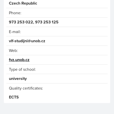
Czech Republic
Phone:
973 253 022, 973 253 125
E-mail:
vlf-studijni@unob.cz
Web:
fvz.unob.cz
Type of school:
university
Quality certificates:
ECTS